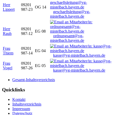
Herr
09201
OG 14
Lippert
987-23
geschaeftsleitung@vg-
mistelbach.bayern.de
Herr
09201
EG 08
Rauh
987-12
ordnungsamt@vg-
mistelbach.bayern.de
Frau
09201
EG 04
Thiem
987-14
kasse@vg-mistelbach.bayern.de
Frau
09201
EG 05
Vogel
987-26
kasse@vg-mistelbach.bayern.de
Gesamt-Inhaltsverzeichnis
Quicklinks
Kontakt
Inhaltsverzeichnis
Impressum
Datenschutz