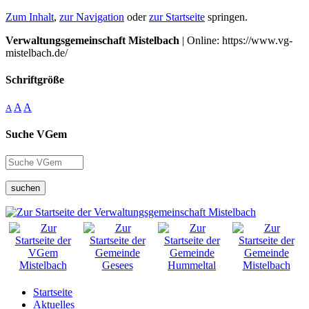
Zum Inhalt
,
zur Navigation
oder
zur Startseite
springen.
Verwaltungsgemeinschaft Mistelbach
| Online: https://www.vg-
mistelbach.de/
Schriftgröße
A
A
A
Suche VGem
suchen
Startseite
Aktuelles