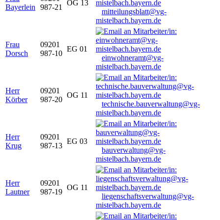
OG 13
Bayerlein
987-21
mitteilungsblatt@vg-
mistelbach.bayern.de
Frau
09201
EG 01
Dorsch
987-10
einwohneramt@vg-
mistelbach.bayern.de
Herr
09201
OG 11
Körber
987-20
technische.bauverwaltung@vg-
mistelbach.bayern.de
Herr
09201
EG 03
Krug
987-13
bauverwaltung@vg-
mistelbach.bayern.de
Herr
09201
OG 11
Lautner
987-19
liegenschaftsverwaltung@vg-
mistelbach.bayern.de