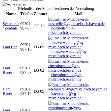
Telefonliste der Mitarbeiter/innen der Verwaltung
Name
Telefon
Zimmer
Mail
Sekretariat
09201
OG 13
/ Zentrale
987-0
poststelle@vg-
mistelbach.bayern.de
09201
Frau Bär
EG 05
987-16
finanzverwaltung@vg-
mistelbach.bayern.de
Frau
09201
EG 02
Bauer
987-28
einwohneramt@vg-
mistelbach.bayern.de
Herr
09201
EG 05
Bauer
987-15
kaemmerei@vg-
mistelbach.bayern.de
Frau
09201