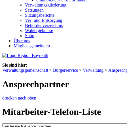
Verwaltungsgliederung
Satzungen
Sitzungsberichte
Ver- und Entsorgung
Behördenverzeichnis
Wahlergebnisse
Shop
Über uns
Mitgliedsgemeinden
Sie sind hier:
Verwaltungsgemeinschaft
>
Bürgerservice
>
Verwaltung
>
Ansprechp
Ansprechpartner
drucken
nach oben
Mitarbeiter-Telefon-Liste