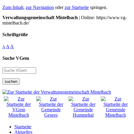
Zum Inhalt
,
zur Navigation
oder
zur Startseite
springen.
Verwaltungsgemeinschaft Mistelbach
| Online: https://www.vg-
mistelbach.de/
Schriftgröße
A
A
A
Suche VGem
suchen
Startseite
Aktuelles