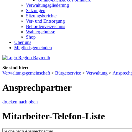
Verwaltungsgliederung
Satzungen
Sitzungsberichte
Ver- und Entsorgung
Behördenverzeichnis
Wahlergebnisse
Shop
Über uns
Mitgliedsgemeinden
Sie sind hier:
Verwaltungsgemeinschaft
>
Bürgerservice
>
Verwaltung
>
Ansprechp
Ansprechpartner
drucken
nach oben
Mitarbeiter-Telefon-Liste