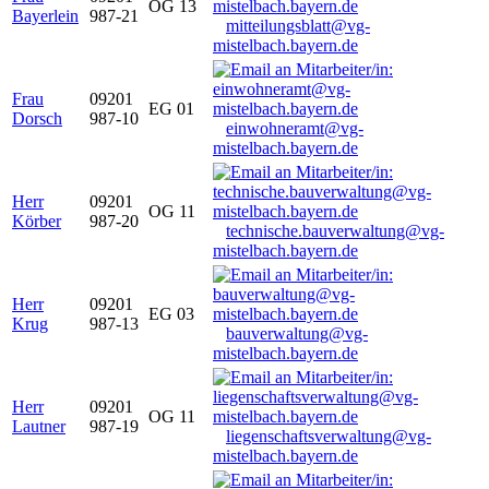
OG 13
Bayerlein
987-21
mitteilungsblatt@vg-
mistelbach.bayern.de
Frau
09201
EG 01
Dorsch
987-10
einwohneramt@vg-
mistelbach.bayern.de
Herr
09201
OG 11
Körber
987-20
technische.bauverwaltung@vg-
mistelbach.bayern.de
Herr
09201
EG 03
Krug
987-13
bauverwaltung@vg-
mistelbach.bayern.de
Herr
09201
OG 11
Lautner
987-19
liegenschaftsverwaltung@vg-
mistelbach.bayern.de