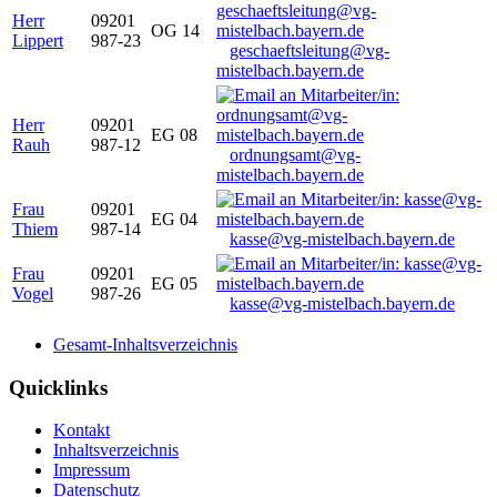
Herr
09201
OG 14
Lippert
987-23
geschaeftsleitung@vg-
mistelbach.bayern.de
Herr
09201
EG 08
Rauh
987-12
ordnungsamt@vg-
mistelbach.bayern.de
Frau
09201
EG 04
Thiem
987-14
kasse@vg-mistelbach.bayern.de
Frau
09201
EG 05
Vogel
987-26
kasse@vg-mistelbach.bayern.de
Gesamt-Inhaltsverzeichnis
Quicklinks
Kontakt
Inhaltsverzeichnis
Impressum
Datenschutz