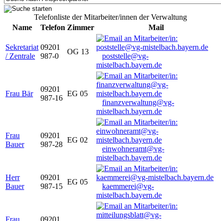
Telefonliste der Mitarbeiter/innen der Verwaltung
Name
Telefon
Zimmer
Mail
Sekretariat
09201
OG 13
/ Zentrale
987-0
poststelle@vg-
mistelbach.bayern.de
09201
Frau Bär
EG 05
987-16
finanzverwaltung@vg-
mistelbach.bayern.de
Frau
09201
EG 02
Bauer
987-28
einwohneramt@vg-
mistelbach.bayern.de
Herr
09201
EG 05
Bauer
987-15
kaemmerei@vg-
mistelbach.bayern.de
Frau
09201