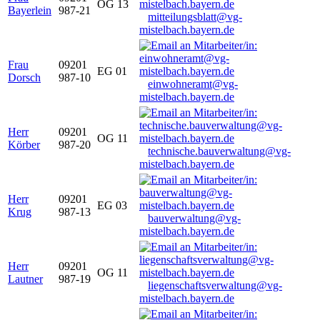
OG 13
Bayerlein
987-21
mitteilungsblatt@vg-
mistelbach.bayern.de
Frau
09201
EG 01
Dorsch
987-10
einwohneramt@vg-
mistelbach.bayern.de
Herr
09201
OG 11
Körber
987-20
technische.bauverwaltung@vg-
mistelbach.bayern.de
Herr
09201
EG 03
Krug
987-13
bauverwaltung@vg-
mistelbach.bayern.de
Herr
09201
OG 11
Lautner
987-19
liegenschaftsverwaltung@vg-
mistelbach.bayern.de