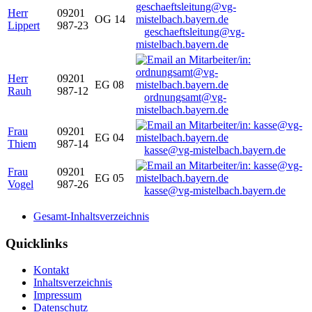
Herr
09201
OG 14
Lippert
987-23
geschaeftsleitung@vg-
mistelbach.bayern.de
Herr
09201
EG 08
Rauh
987-12
ordnungsamt@vg-
mistelbach.bayern.de
Frau
09201
EG 04
Thiem
987-14
kasse@vg-mistelbach.bayern.de
Frau
09201
EG 05
Vogel
987-26
kasse@vg-mistelbach.bayern.de
Gesamt-Inhaltsverzeichnis
Quicklinks
Kontakt
Inhaltsverzeichnis
Impressum
Datenschutz