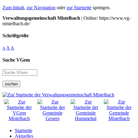
Zum Inhalt
,
zur Navigation
oder
zur Startseite
springen.
Verwaltungsgemeinschaft Mistelbach
| Online: https://www.vg-
mistelbach.de/
Schriftgröße
A
A
A
Suche VGem
suchen
Startseite
Aktuelles