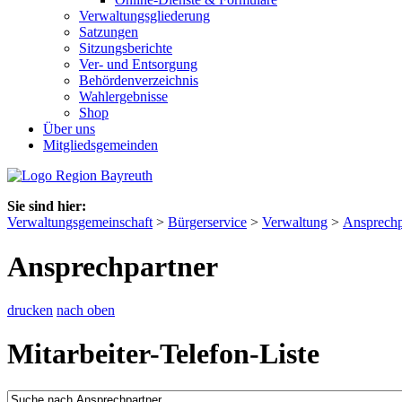
Verwaltungsgliederung
Satzungen
Sitzungsberichte
Ver- und Entsorgung
Behördenverzeichnis
Wahlergebnisse
Shop
Über uns
Mitgliedsgemeinden
Sie sind hier:
Verwaltungsgemeinschaft
>
Bürgerservice
>
Verwaltung
>
Ansprechp
Ansprechpartner
drucken
nach oben
Mitarbeiter-Telefon-Liste