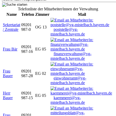
Telefonliste der Mitarbeiter/innen der Verwaltung
Name
Telefon
Zimmer
Mail
Sekretariat
09201
OG 13
/ Zentrale
987-0
poststelle@vg-
mistelbach.bayern.de
09201
Frau Bär
EG 05
987-16
finanzverwaltung@vg-
mistelbach.bayern.de
Frau
09201
EG 02
Bauer
987-28
einwohneramt@vg-
mistelbach.bayern.de
Herr
09201
EG 05
Bauer
987-15
kaemmerei@vg-
mistelbach.bayern.de
Frau
09201