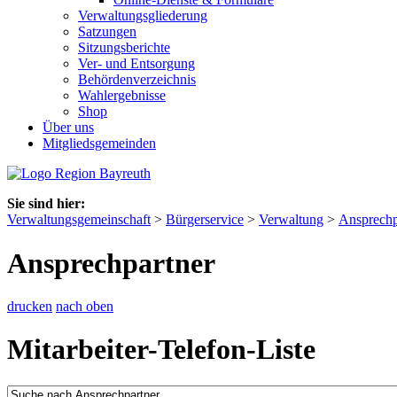
Verwaltungsgliederung
Satzungen
Sitzungsberichte
Ver- und Entsorgung
Behördenverzeichnis
Wahlergebnisse
Shop
Über uns
Mitgliedsgemeinden
Sie sind hier:
Verwaltungsgemeinschaft
>
Bürgerservice
>
Verwaltung
>
Ansprechp
Ansprechpartner
drucken
nach oben
Mitarbeiter-Telefon-Liste