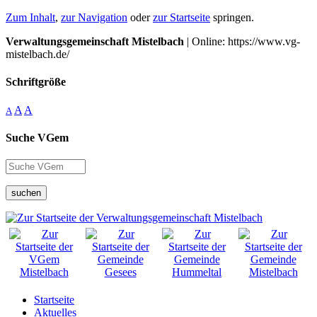
Zum Inhalt
,
zur Navigation
oder
zur Startseite
springen.
Verwaltungsgemeinschaft Mistelbach
| Online: https://www.vg-
mistelbach.de/
Schriftgröße
A
A
A
Suche VGem
suchen
Startseite
Aktuelles