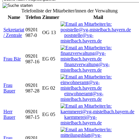
Telefonliste der Mitarbeiter/innen der Verwaltung
Name
Telefon
Zimmer
Mail
Sekretariat
09201
OG 13
/ Zentrale
987-0
poststelle@vg-
mistelbach.bayern.de
09201
Frau Bär
EG 05
987-16
finanzverwaltung@vg-
mistelbach.bayern.de
Frau
09201
EG 02
Bauer
987-28
einwohneramt@vg-
mistelbach.bayern.de
Herr
09201
EG 05
Bauer
987-15
kaemmerei@vg-
mistelbach.bayern.de
Frau
09201