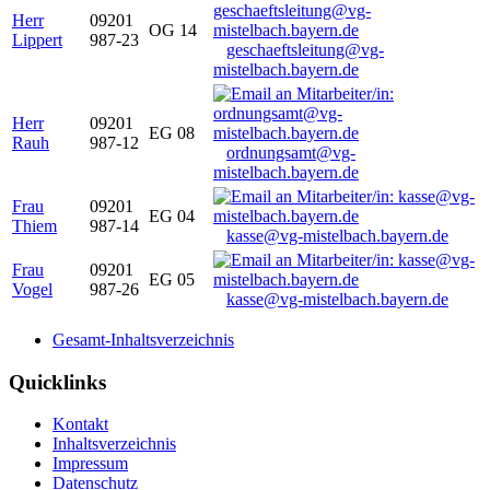
Herr
09201
OG 14
Lippert
987-23
geschaeftsleitung@vg-
mistelbach.bayern.de
Herr
09201
EG 08
Rauh
987-12
ordnungsamt@vg-
mistelbach.bayern.de
Frau
09201
EG 04
Thiem
987-14
kasse@vg-mistelbach.bayern.de
Frau
09201
EG 05
Vogel
987-26
kasse@vg-mistelbach.bayern.de
Gesamt-Inhaltsverzeichnis
Quicklinks
Kontakt
Inhaltsverzeichnis
Impressum
Datenschutz