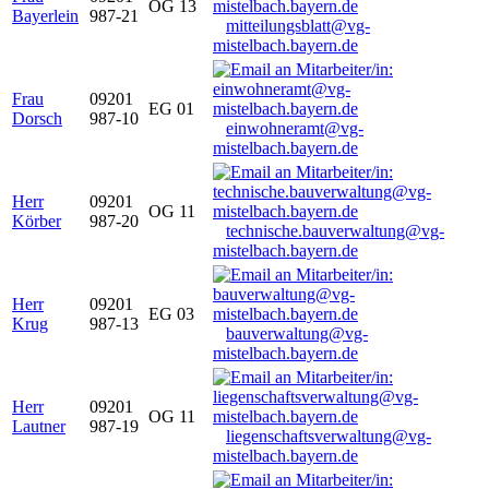
OG 13
Bayerlein
987-21
mitteilungsblatt@vg-
mistelbach.bayern.de
Frau
09201
EG 01
Dorsch
987-10
einwohneramt@vg-
mistelbach.bayern.de
Herr
09201
OG 11
Körber
987-20
technische.bauverwaltung@vg-
mistelbach.bayern.de
Herr
09201
EG 03
Krug
987-13
bauverwaltung@vg-
mistelbach.bayern.de
Herr
09201
OG 11
Lautner
987-19
liegenschaftsverwaltung@vg-
mistelbach.bayern.de