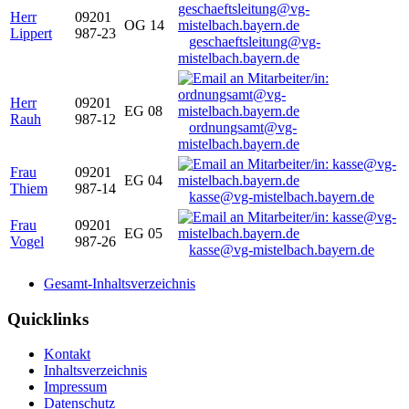
Herr
09201
OG 14
Lippert
987-23
geschaeftsleitung@vg-
mistelbach.bayern.de
Herr
09201
EG 08
Rauh
987-12
ordnungsamt@vg-
mistelbach.bayern.de
Frau
09201
EG 04
Thiem
987-14
kasse@vg-mistelbach.bayern.de
Frau
09201
EG 05
Vogel
987-26
kasse@vg-mistelbach.bayern.de
Gesamt-Inhaltsverzeichnis
Quicklinks
Kontakt
Inhaltsverzeichnis
Impressum
Datenschutz