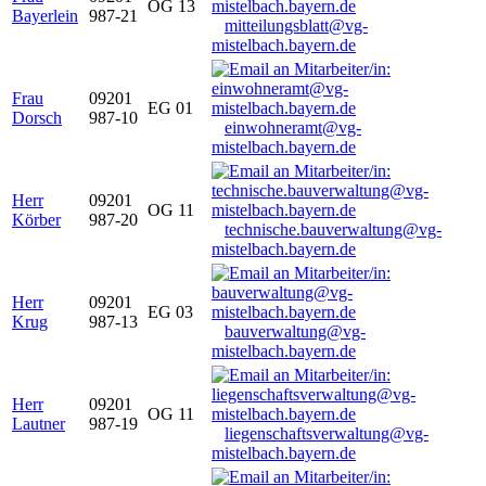
OG 13
Bayerlein
987-21
mitteilungsblatt@vg-
mistelbach.bayern.de
Frau
09201
EG 01
Dorsch
987-10
einwohneramt@vg-
mistelbach.bayern.de
Herr
09201
OG 11
Körber
987-20
technische.bauverwaltung@vg-
mistelbach.bayern.de
Herr
09201
EG 03
Krug
987-13
bauverwaltung@vg-
mistelbach.bayern.de
Herr
09201
OG 11
Lautner
987-19
liegenschaftsverwaltung@vg-
mistelbach.bayern.de