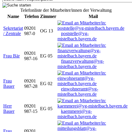
Telefonliste der Mitarbeiter/innen der Verwaltung
Name
Telefon
Zimmer
Mail
Sekretariat
09201
OG 13
/ Zentrale
987-0
poststelle@vg-
mistelbach.bayern.de
09201
Frau Bär
EG 05
987-16
finanzverwaltung@vg-
mistelbach.bayern.de
Frau
09201
EG 02
Bauer
987-28
einwohneramt@vg-
mistelbach.bayern.de
Herr
09201
EG 05
Bauer
987-15
kaemmerei@vg-
mistelbach.bayern.de
Frau
09201