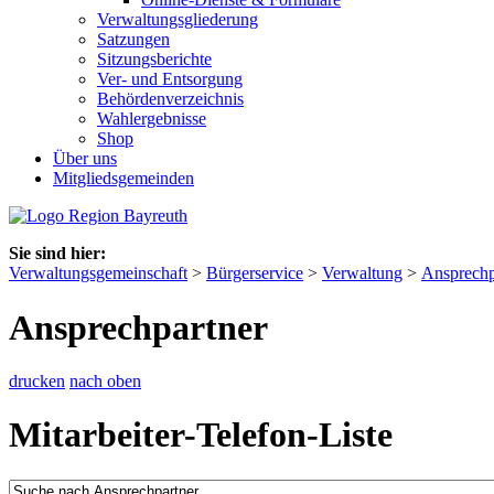
Verwaltungsgliederung
Satzungen
Sitzungsberichte
Ver- und Entsorgung
Behördenverzeichnis
Wahlergebnisse
Shop
Über uns
Mitgliedsgemeinden
Sie sind hier:
Verwaltungsgemeinschaft
>
Bürgerservice
>
Verwaltung
>
Ansprechp
Ansprechpartner
drucken
nach oben
Mitarbeiter-Telefon-Liste