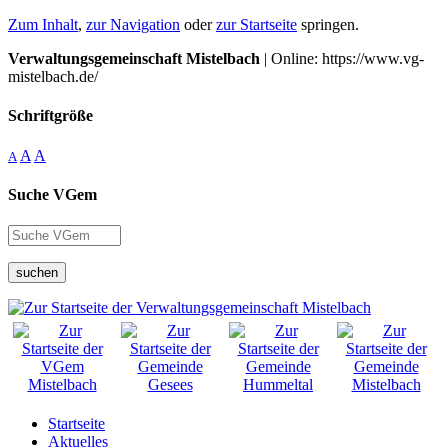
Zum Inhalt
,
zur Navigation
oder
zur Startseite
springen.
Verwaltungsgemeinschaft Mistelbach
| Online: https://www.vg-
mistelbach.de/
Schriftgröße
A
A
A
Suche VGem
suchen
Startseite
Aktuelles