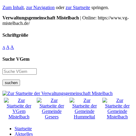
Zum Inhalt
,
zur Navigation
oder
zur Startseite
springen.
Verwaltungsgemeinschaft Mistelbach
| Online: https://www.vg-
mistelbach.de/
Schriftgröße
A
A
A
Suche VGem
suchen
Startseite
Aktuelles