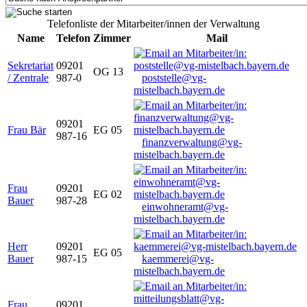
Telefonliste der Mitarbeiter/innen der Verwaltung
Name
Telefon
Zimmer
Mail
Sekretariat
09201
OG 13
/ Zentrale
987-0
poststelle@vg-
mistelbach.bayern.de
09201
Frau Bär
EG 05
987-16
finanzverwaltung@vg-
mistelbach.bayern.de
Frau
09201
EG 02
Bauer
987-28
einwohneramt@vg-
mistelbach.bayern.de
Herr
09201
EG 05
Bauer
987-15
kaemmerei@vg-
mistelbach.bayern.de
Frau
09201