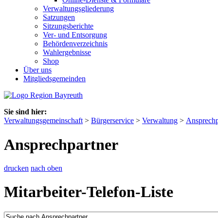
Verwaltungsgliederung
Satzungen
Sitzungsberichte
Ver- und Entsorgung
Behördenverzeichnis
Wahlergebnisse
Shop
Über uns
Mitgliedsgemeinden
Sie sind hier:
Verwaltungsgemeinschaft
>
Bürgerservice
>
Verwaltung
>
Ansprechp
Ansprechpartner
drucken
nach oben
Mitarbeiter-Telefon-Liste