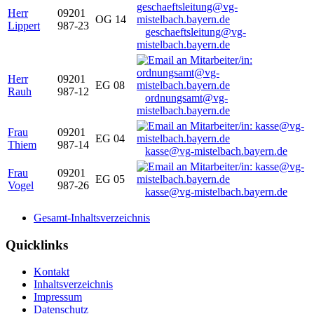
Herr
09201
OG 14
Lippert
987-23
geschaeftsleitung@vg-
mistelbach.bayern.de
Herr
09201
EG 08
Rauh
987-12
ordnungsamt@vg-
mistelbach.bayern.de
Frau
09201
EG 04
Thiem
987-14
kasse@vg-mistelbach.bayern.de
Frau
09201
EG 05
Vogel
987-26
kasse@vg-mistelbach.bayern.de
Gesamt-Inhaltsverzeichnis
Quicklinks
Kontakt
Inhaltsverzeichnis
Impressum
Datenschutz