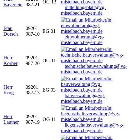
OG 13
Bayerlein
987-21
mitteilungsblatt@vg-
mistelbach.bayern.de
Frau
09201
EG 01
Dorsch
987-10
einwohneramt@vg-
mistelbach.bayern.de
Herr
09201
OG 11
Körber
987-20
technische.bauverwaltung@vg-
mistelbach.bayern.de
Herr
09201
EG 03
Krug
987-13
bauverwaltung@vg-
mistelbach.bayern.de
Herr
09201
OG 11
Lautner
987-19
liegenschaftsverwaltung@vg-
mistelbach.bayern.de