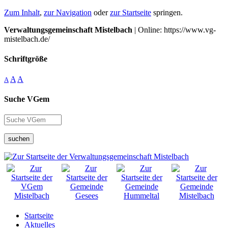
Zum Inhalt
,
zur Navigation
oder
zur Startseite
springen.
Verwaltungsgemeinschaft Mistelbach
| Online: https://www.vg-
mistelbach.de/
Schriftgröße
A
A
A
Suche VGem
suchen
Startseite
Aktuelles