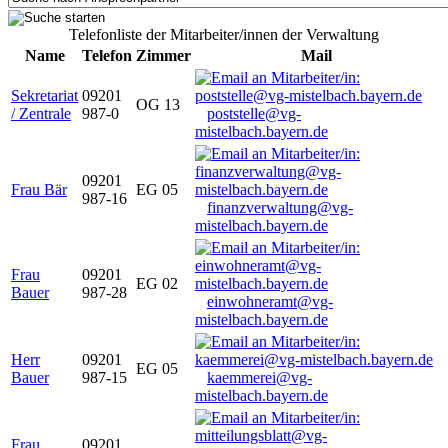
Telefonliste der Mitarbeiter/innen der Verwaltung
Name
Telefon
Zimmer
Mail
Sekretariat
09201
OG 13
/ Zentrale
987-0
poststelle@vg-
mistelbach.bayern.de
09201
Frau Bär
EG 05
987-16
finanzverwaltung@vg-
mistelbach.bayern.de
Frau
09201
EG 02
Bauer
987-28
einwohneramt@vg-
mistelbach.bayern.de
Herr
09201
EG 05
Bauer
987-15
kaemmerei@vg-
mistelbach.bayern.de
Frau
09201