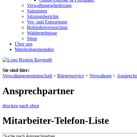
Verwaltungsgliederung
Satzungen
Sitzungsberichte
Ver- und Entsorgung
Behördenverzeichnis
Wahlergebnisse
Shop
Über uns
Mitgliedsgemeinden
Sie sind hier:
Verwaltungsgemeinschaft
>
Bürgerservice
>
Verwaltung
>
Ansprechp
Ansprechpartner
drucken
nach oben
Mitarbeiter-Telefon-Liste