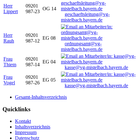
Herr
09201
OG 14
Lippert
987-23
geschaeftsleitung@vg-
mistelbach.bayern.de
Herr
09201
EG 08
Rauh
987-12
ordnungsamt@vg-
mistelbach.bayern.de
Frau
09201
EG 04
Thiem
987-14
kasse@vg-mistelbach.bayern.de
Frau
09201
EG 05
Vogel
987-26
kasse@vg-mistelbach.bayern.de
Gesamt-Inhaltsverzeichnis
Quicklinks
Kontakt
Inhaltsverzeichnis
Impressum
Datenschutz