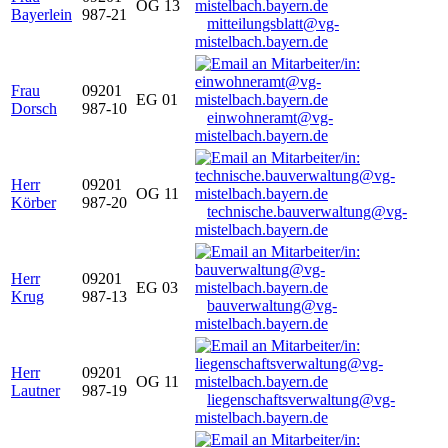
OG 13
Bayerlein
987-21
mitteilungsblatt@vg-
mistelbach.bayern.de
Frau
09201
EG 01
Dorsch
987-10
einwohneramt@vg-
mistelbach.bayern.de
Herr
09201
OG 11
Körber
987-20
technische.bauverwaltung@vg-
mistelbach.bayern.de
Herr
09201
EG 03
Krug
987-13
bauverwaltung@vg-
mistelbach.bayern.de
Herr
09201
OG 11
Lautner
987-19
liegenschaftsverwaltung@vg-
mistelbach.bayern.de