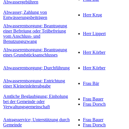
Abwassergebühren
Abwasser; Zahlung von
Herr Krug
Entwässerungsbeiträgen
Abwasserentsorgung; Beantragung
einer Befreiung oder Teilbefreiung
Herr Lippert
vom Anschluss- und
Benutzungszwang
Abwasserentsorgung; Beantragung
Herr Körber
eines Grundstücksanschlusses
Abwasserentsorgung; Durchführung
Herr Körber
Abwasserentsorgung; Entrichtung
Frau Bär
einer Kleineinleiterabgabe
Amtliche Beglaubigung; Einholung
Frau Bauer
bei der Gemeinde oder
Frau Dorsch
Verwaltungsgemeinschaft
Antragsservice; Unterstützung durch
Frau Bauer
Gemeinde
Frau Dorsch