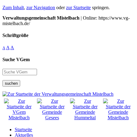
Zum Inhalt
,
zur Navigation
oder
zur Startseite
springen.
Verwaltungsgemeinschaft Mistelbach
| Online: https://www.vg-
mistelbach.de/
Schriftgröße
A
A
A
Suche VGem
suchen
Startseite
Aktuelles