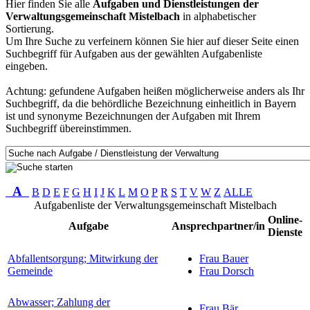
Hier finden Sie alle
Aufgaben und Dienstleistungen der
Verwaltungsgemeinschaft Mistelbach
in alphabetischer
Sortierung.
Um Ihre Suche zu verfeinern können Sie hier auf dieser Seite einen
Suchbegriff für Aufgaben aus der gewählten Aufgabenliste
eingeben.
Achtung: gefundene Aufgaben heißen möglicherweise anders als Ihr
Suchbegriff, da die behördliche Bezeichnung einheitlich in Bayern
ist und synonyme Bezeichnungen der Aufgaben mit Ihrem
Suchbegriff übereinstimmen.
A
B
D
E
F
G
H
I
J
K
L
M
O
P
R
S
T
V
W
Z
ALLE
Aufgabenliste der Verwaltungsgemeinschaft Mistelbach
Online-
Aufgabe
Ansprechpartner/in
Dienste
Abfallentsorgung; Mitwirkung der
Frau Bauer
Gemeinde
Frau Dorsch
Abwasser; Zahlung der
Frau Bär