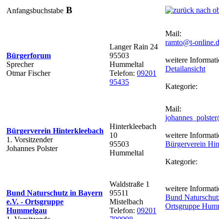
B
Anfangsbuchstabe
Mail:
ramto@t-online.
Langer Rain 24
Bürgerforum
95503
weitere Informati
Sprecher
Hummeltal
Detailansicht
Otmar Fischer
Telefon:
09201
95435
Kategorie:
Mail:
johannes_polste
Hinterkleebach
Bürgerverein Hinterkleebach
10
weitere Informati
1. Vorsitzender
95503
Bürgerverein Hin
Johannes Polster
Hummeltal
Kategorie:
Waldstraße 1
weitere Informati
Bund Naturschutz in Bayern
95511
Bund Naturschutz
e.V. - Ortsgruppe
Mistelbach
Ortsgruppe Hum
Hummelgau
Telefon:
09201