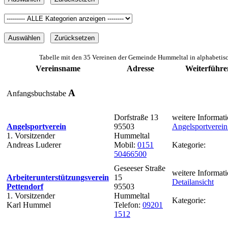
Tabelle mit den 35 Vereinen der Gemeinde Hummeltal in alphabetis
Vereinsname
Adresse
Weiterführe
A
Anfangsbuchstabe
Dorfstraße 13
weitere Informati
Angelsportverein
95503
Angelsportverei
1. Vorsitzender
Hummeltal
Andreas Luderer
Mobil:
0151
Kategorie:
50466500
Geseeser Straße
weitere Informati
Arbeiterunterstützungsverein
15
Detailansicht
Pettendorf
95503
1. Vorsitzender
Hummeltal
Kategorie:
Karl Hummel
Telefon:
09201
1512