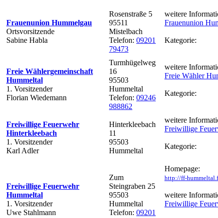
Rosenstraße 5
weitere Informati
Frauenunion Hummelgau
95511
Frauenunion Hu
Ortsvorsitzende
Mistelbach
Sabine Habla
Telefon:
09201
Kategorie:
79473
Turmhügelweg
weitere Informati
Freie Wählergemeinschaft
16
Freie Wähler Hu
Hummeltal
95503
1. Vorsitzender
Hummeltal
Kategorie:
Florian Wiedemann
Telefon:
09246
988862
weitere Informati
Freiwillige Feuerwehr
Hinterkleebach
Freiwillige Feue
Hinterkleebach
11
1. Vorsitzender
95503
Kategorie:
Karl Adler
Hummeltal
Homepage:
Zum
http://ff-hummeltal
Freiwillige Feuerwehr
Steingraben 25
Hummeltal
95503
weitere Informati
1. Vorsitzender
Hummeltal
Freiwillige Feu
Uwe Stahlmann
Telefon:
09201