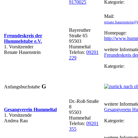
9170025
Kategorie:
Mail:
renate.hauenstein@t
Bayreuther
Homepage:
Freundeskreis der
Straße 65
http://www.humm
Hummelstube e.V.
95503
1. Vorsitzender
Hummeltal
weitere Informati
Renate Hauenstein
Telefon:
09201
Freundeskreis de
229
Kategorie:
G
Anfangsbuchstabe
Dr.-Roß-Straße
weitere Informati
8
Gesangverein Hummeltal
Gesangverein Hu
95503
1. Vorsitzende
Hummeltal
Andrea Rau
Kategorie:
Telefon:
09201
355
weitere Informati