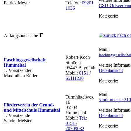
weitere Informati
Patrick Meyer
Telefon:
09201
CSU-Ortsverban
1036
Kategorie:
F
Anfangsbuchstabe
Mail:
faschingsgesellsch
Robert-Koch-
Faschingsgesellschaft
Straße 5
Hummeltal
weitere Informati
95447 Bayreuth
1. Vorsitzender
Detailansicht
Mobil:
0151 /
Maximilian Röder
65111230
Kategorie:
Mail:
Turmhügelweg
sandrameister31
16
Förderverein der Grund-
95503
und Mittelschule Hummeltal
weitere Informati
Hummeltal
1. Vorsitzende
Detailansicht
Mobil:
Tel.:
Sandra Meister
0151 /
Kategorie:
20709032