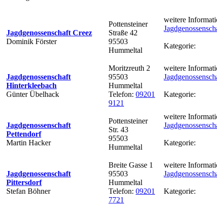
weitere Informati
Pottensteiner
Jagdgenossenscha
Jagdgenossenschaft Creez
Straße 42
Dominik Förster
95503
Kategorie:
Hummeltal
Moritzreuth 2
weitere Informati
Jagdgenossenschaft
95503
Jagdgenossenscha
Hinterkleebach
Hummeltal
Günter Übelhack
Telefon:
09201
Kategorie:
9121
weitere Informati
Pottensteiner
Jagdgenossenschaft
Jagdgenossenscha
Str. 43
Pettendorf
95503
Martin Hacker
Kategorie:
Hummeltal
Breite Gasse 1
weitere Informati
Jagdgenossenschaft
95503
Jagdgenossenschaf
Pittersdorf
Hummeltal
Stefan Böhner
Telefon:
09201
Kategorie:
7721