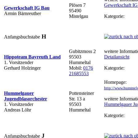
Plösen 7
Gewerkschaft IG
Gewerkschaft IG Bau
95490
Armin Bärnreuther
Mistelgau
Kategorie:
H
Anfangsbuchstabe
Gubitzmoss 2
weitere Informati
Hippoteam Bayreuth Land
95503
Detailansicht
1. Vorsitzender
Hummeltal
Gerhard Holzinger
Mobil:
0176
Kategorie:
21685553
Homepage:
http://www.hummelg
Hummelgauer
Pottensteiner
Jugendblasorchester
Str. 13 a
weitere Informati
1. Vorsitzender
95503
Hummelgauer Jug
Andreas Löhr
Hummeltal
Kategorie:
J
Anfangsbuchstabe