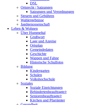
DSL
Ortsrecht / Satzungen
Satzungen und Verordnungen
Steuern und Gebühren
Wahlergebnisse
Jagdgenossenschaft
Leben & Wohnen
Über Hummeltal
Grußwort
Lage und Anreise
Ortsplan
Gemeindedaten
Geschichte
Wappen und Fahne
Historische Schulfotos
Bildung
Kindergarten
Schulen
Volkshochschule
Soziales
Soziale Einrichtungen
Behindertenbeauftragte/r
Seniorenbeauftragte/r
Kirchen und Pfarrämter
Gesundheit