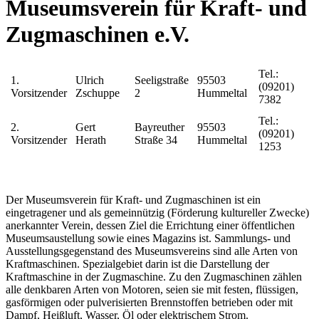
Museumsverein für Kraft- und
Zugmaschinen e.V.
Tel.:
1.
Ulrich
Seeligstraße
95503
(09201)
Vorsitzender
Zschuppe
2
Hummeltal
7382
Tel.:
2.
Gert
Bayreuther
95503
(09201)
Vorsitzender
Herath
Straße 34
Hummeltal
1253
Der Museumsverein für Kraft- und Zugmaschinen ist ein
eingetragener und als gemeinnützig (Förderung kultureller Zwecke)
anerkannter Verein, dessen Ziel die Errichtung einer öffentlichen
Museumsaustellung sowie eines Magazins ist. Sammlungs- und
Ausstellungsgegenstand des Museumsvereins sind alle Arten von
Kraftmaschinen. Spezialgebiet darin ist die Darstellung der
Kraftmaschine in der Zugmaschine. Zu den Zugmaschinen zählen
alle denkbaren Arten von Motoren, seien sie mit festen, flüssigen,
gasförmigen oder pulverisierten Brennstoffen betrieben oder mit
Dampf, Heißluft, Wasser, Öl oder elektrischem Strom.