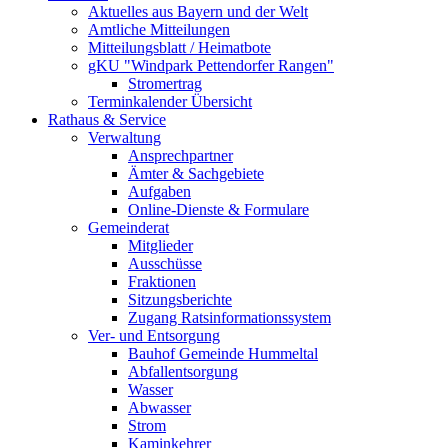
Aktuelles aus Bayern und der Welt
Amtliche Mitteilungen
Mitteilungsblatt / Heimatbote
gKU "Windpark Pettendorfer Rangen"
Stromertrag
Terminkalender Übersicht
Rathaus & Service
Verwaltung
Ansprechpartner
Ämter & Sachgebiete
Aufgaben
Online-Dienste & Formulare
Gemeinderat
Mitglieder
Ausschüsse
Fraktionen
Sitzungsberichte
Zugang Ratsinformationssystem
Ver- und Entsorgung
Bauhof Gemeinde Hummeltal
Abfallentsorgung
Wasser
Abwasser
Strom
Kaminkehrer