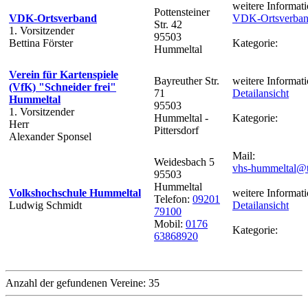
weitere Informati
Pottensteiner
VDK-Ortsverband
VDK-Ortsverba
Str. 42
1. Vorsitzender
95503
Bettina Förster
Kategorie:
Hummeltal
Verein für Kartenspiele
Bayreuther Str.
weitere Informati
(VfK) "Schneider frei"
71
Detailansicht
Hummeltal
95503
1. Vorsitzender
Hummeltal -
Kategorie:
Herr
Pittersdorf
Alexander Sponsel
Mail:
Weidesbach 5
vhs-hummeltal@t
95503
Hummeltal
Volkshochschule Hummeltal
weitere Informati
Telefon:
09201
Ludwig Schmidt
Detailansicht
79100
Mobil:
0176
Kategorie:
63868920
Anzahl der gefundenen Vereine: 35