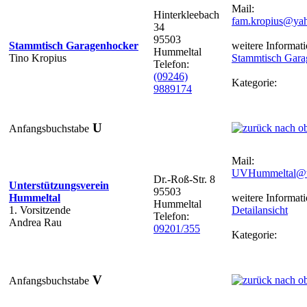
Mail:
Hinterkleebach
fam.kropius@ya
34
95503
Stammtisch Garagenhocker
weitere Informati
Hummeltal
Tino Kropius
Stammtisch Gara
Telefon:
(09246)
Kategorie:
9889174
U
Anfangsbuchstabe
Mail:
UVHummeltal@
Dr.-Roß-Str. 8
Unterstützungsverein
95503
Hummeltal
weitere Informati
Hummeltal
1. Vorsitzende
Detailansicht
Telefon:
Andrea Rau
09201/355
Kategorie:
V
Anfangsbuchstabe