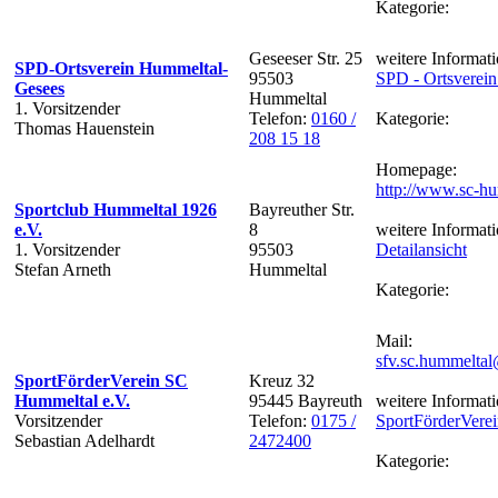
Kategorie:
Geseeser Str. 25
weitere Informati
SPD-Ortsverein Hummeltal-
95503
SPD - Ortsverei
Gesees
Hummeltal
1. Vorsitzender
Telefon:
0160 /
Kategorie:
Thomas Hauenstein
208 15 18
Homepage:
http://www.sc-hu
Sportclub Hummeltal 1926
Bayreuther Str.
e.V.
8
weitere Informati
1. Vorsitzender
95503
Detailansicht
Stefan Arneth
Hummeltal
Kategorie:
Mail:
sfv.sc.hummelta
SportFörderVerein SC
Kreuz 32
Hummeltal e.V.
95445 Bayreuth
weitere Informati
Vorsitzender
Telefon:
0175 /
SportFörderVere
Sebastian Adelhardt
2472400
Kategorie: