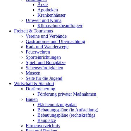
Ärzte
Apotheken
Krankenhäuser
Umwelt und Klima
Klimaschutzbeauftrage/r
Freizeit & Tourismus
Vereine und Verbände
Gastronomie und Übernachtung
Rad- und Wanderwege
Feuerwehren
Sporteinrichtungen
Spiel- und Bolzplätze
Sehenswürdigkeiten
Museen
Seite für die Jugend
Wirtschaft & Standort
Dorferneuerung
Förderung privater Maßnahmen
Bauen
Flächennutzungsplan
Bebauungspläne (in Aufstellung)
Bebauungspläne (rechtskräftig)
Bauplätze
Firmenverzeichnis
Post und Banken