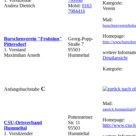
1. Vorsitzende
799998
Kategorie:
Andrea Dietrich
Mobil:
0163
Verein
7984416
Mail:
burschenvereinfro
Homepage:
Burschenverein "Frohsinn"
Georg-Popp-
http://www.burschen
Pittersdorf
Straße 7
1. Vorstand
95503
weitere Informati
Maximilian Arneth
Hummeltal
Detailansicht
Kategorie:
C
Anfangsbuchstabe
Mail:
patrick.hummeltal
Pottensteiner
Homepage:
CSU-Ortsverband
Str. 11
http://www.csu-
Hummeltal
95503
1. Vorsitzender
Hummeltal