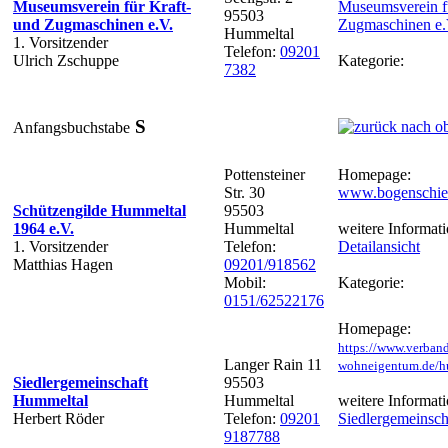
Museumsverein für Kraft-
Museumsverein fü
95503
und Zugmaschinen e.V.
Zugmaschinen e.
Hummeltal
1. Vorsitzender
Telefon:
09201
Ulrich Zschuppe
Kategorie:
7382
S
Anfangsbuchstabe
Pottensteiner
Homepage:
Str. 30
www.bogenschies
Schützengilde Hummeltal
95503
1964 e.V.
Hummeltal
weitere Informati
1. Vorsitzender
Telefon:
Detailansicht
Matthias Hagen
09201/918562
Mobil:
Kategorie:
0151/62522176
Homepage:
https://www.verban
Langer Rain 11
wohneigentum.de/h
Siedlergemeinschaft
95503
Hummeltal
Hummeltal
weitere Informati
Herbert Röder
Telefon:
09201
Siedlergemeinsch
9187788