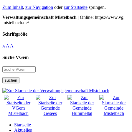
Zum Inhalt
,
zur Navigation
oder
zur Startseite
springen.
Verwaltungsgemeinschaft Mistelbach
| Online: https://www.vg-
mistelbach.de/
Schriftgröße
A
A
A
Suche VGem
suchen
Startseite
Aktuelles