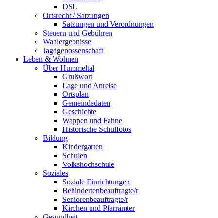
DSL
Ortsrecht / Satzungen
Satzungen und Verordnungen
Steuern und Gebühren
Wahlergebnisse
Jagdgenossenschaft
Leben & Wohnen
Über Hummeltal
Grußwort
Lage und Anreise
Ortsplan
Gemeindedaten
Geschichte
Wappen und Fahne
Historische Schulfotos
Bildung
Kindergarten
Schulen
Volkshochschule
Soziales
Soziale Einrichtungen
Behindertenbeauftragte/r
Seniorenbeauftragte/r
Kirchen und Pfarrämter
Gesundheit