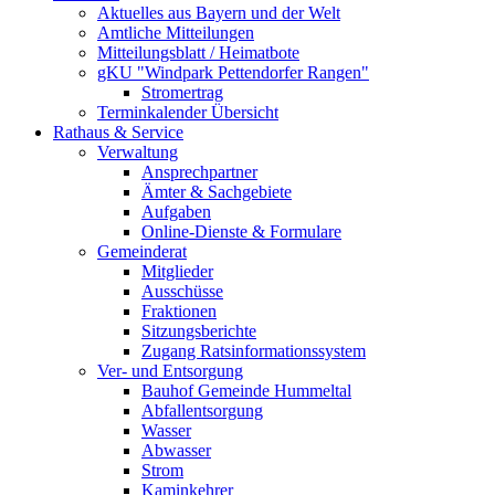
Aktuelles aus Bayern und der Welt
Amtliche Mitteilungen
Mitteilungsblatt / Heimatbote
gKU "Windpark Pettendorfer Rangen"
Stromertrag
Terminkalender Übersicht
Rathaus & Service
Verwaltung
Ansprechpartner
Ämter & Sachgebiete
Aufgaben
Online-Dienste & Formulare
Gemeinderat
Mitglieder
Ausschüsse
Fraktionen
Sitzungsberichte
Zugang Ratsinformationssystem
Ver- und Entsorgung
Bauhof Gemeinde Hummeltal
Abfallentsorgung
Wasser
Abwasser
Strom
Kaminkehrer