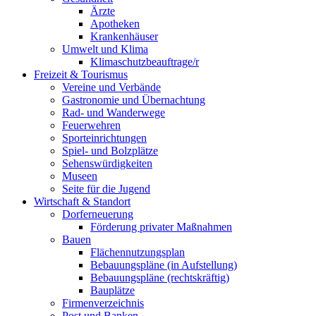
Ärzte
Apotheken
Krankenhäuser
Umwelt und Klima
Klimaschutzbeauftrage/r
Freizeit & Tourismus
Vereine und Verbände
Gastronomie und Übernachtung
Rad- und Wanderwege
Feuerwehren
Sporteinrichtungen
Spiel- und Bolzplätze
Sehenswürdigkeiten
Museen
Seite für die Jugend
Wirtschaft & Standort
Dorferneuerung
Förderung privater Maßnahmen
Bauen
Flächennutzungsplan
Bebauungspläne (in Aufstellung)
Bebauungspläne (rechtskräftig)
Bauplätze
Firmenverzeichnis
Post und Banken