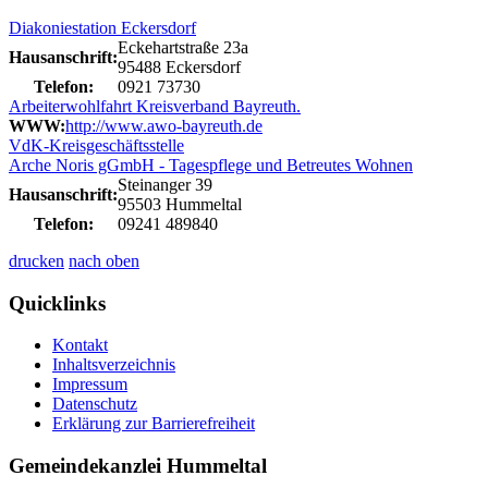
Diakoniestation Eckersdorf
Eckehartstraße 23a
Hausanschrift:
95488 Eckersdorf
Telefon:
0921 73730
Arbeiterwohlfahrt Kreisverband Bayreuth.
WWW:
http://www.awo-bayreuth.de
VdK-Kreisgeschäftsstelle
Arche Noris gGmbH - Tagespflege und Betreutes Wohnen
Steinanger 39
Hausanschrift:
95503 Hummeltal
Telefon:
09241 489840
drucken
nach oben
Quicklinks
Kontakt
Inhaltsverzeichnis
Impressum
Datenschutz
Erklärung zur Barrierefreiheit
Gemeindekanzlei Hummeltal