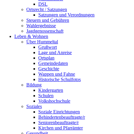
DSL
Ortsrecht / Satzungen
Satzungen und Verordnungen
Steuern und Gebühren
Wahlergebnisse
Jagdgenossenschaft
Leben & Wohnen
Über Hummeltal
Grußwort
Lage und Anreise
Ortsplan
Gemeindedaten
Geschichte
Wappen und Fahne
Historische Schulfotos
Bildung
Kindergarten
Schulen
Volkshochschule
Soziales
Soziale Einrichtungen
Behindertenbeauftragte/r
Seniorenbeauftragte/r
Kirchen und Pfarrämter
Gesundheit