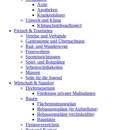
Ärzte
Apotheken
Krankenhäuser
Umwelt und Klima
Klimaschutzbeauftrage/r
Freizeit & Tourismus
Vereine und Verbände
Gastronomie und Übernachtung
Rad- und Wanderwege
Feuerwehren
Sporteinrichtungen
Spiel- und Bolzplätze
Sehenswürdigkeiten
Museen
Seite für die Jugend
Wirtschaft & Standort
Dorferneuerung
Förderung privater Maßnahmen
Bauen
Flächennutzungsplan
Bebauungspläne (in Aufstellung)
Bebauungspläne (rechtskräftig)
Bauplätze
Firmenverzeichnis
Post und Banken