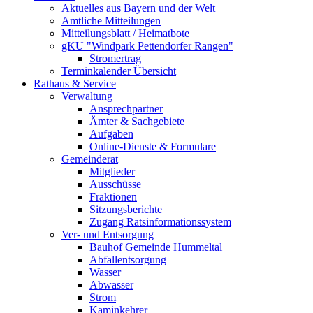
Aktuelles aus Bayern und der Welt
Amtliche Mitteilungen
Mitteilungsblatt / Heimatbote
gKU "Windpark Pettendorfer Rangen"
Stromertrag
Terminkalender Übersicht
Rathaus & Service
Verwaltung
Ansprechpartner
Ämter & Sachgebiete
Aufgaben
Online-Dienste & Formulare
Gemeinderat
Mitglieder
Ausschüsse
Fraktionen
Sitzungsberichte
Zugang Ratsinformationssystem
Ver- und Entsorgung
Bauhof Gemeinde Hummeltal
Abfallentsorgung
Wasser
Abwasser
Strom
Kaminkehrer