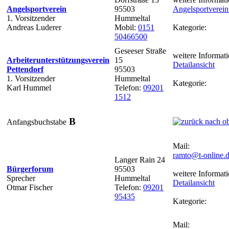
Angelsportverein
95503
Angelsportverei
1. Vorsitzender
Hummeltal
Andreas Luderer
Mobil:
0151
Kategorie:
50466500
Geseeser Straße
weitere Informati
Arbeiterunterstützungsverein
15
Detailansicht
Pettendorf
95503
1. Vorsitzender
Hummeltal
Kategorie:
Karl Hummel
Telefon:
09201
1512
B
Anfangsbuchstabe
Mail:
ramto@t-online.
Langer Rain 24
Bürgerforum
95503
weitere Informati
Sprecher
Hummeltal
Detailansicht
Otmar Fischer
Telefon:
09201
95435
Kategorie:
Mail: