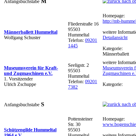
M
Anfangsbuchstabe
Homepage:
http://mb-hummel
Fliederstraße 16
95503
Männerballett Hummeltal
weitere Informati
Hummeltal
Wolfgang Schuster
Detailansicht
Telefon:
09201
1445
Kategorie:
Männerballett
weitere Informati
Seeligstr. 2
Museumsverein für Kraft-
Museumsverein fü
95503
und Zugmaschinen e.V.
Zugmaschinen e.
Hummeltal
1. Vorsitzender
Telefon:
09201
Ulrich Zschuppe
Kategorie:
7382
S
Anfangsbuchstabe
Pottensteiner
Homepage:
Str. 30
www.bogenschies
Schützengilde Hummeltal
95503
1964 e.V.
Hummeltal
weitere Informati