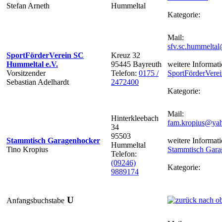
Stefan Arneth
Hummeltal
Kategorie:
Mail:
sfv.sc.hummelta
SportFörderVerein SC
Kreuz 32
Hummeltal e.V.
95445 Bayreuth
weitere Informati
Vorsitzender
Telefon:
0175 /
SportFörderVere
Sebastian Adelhardt
2472400
Kategorie:
Mail:
Hinterkleebach
fam.kropius@ya
34
95503
Stammtisch Garagenhocker
weitere Informati
Hummeltal
Tino Kropius
Stammtisch Gara
Telefon:
(09246)
Kategorie:
9889174
U
Anfangsbuchstabe