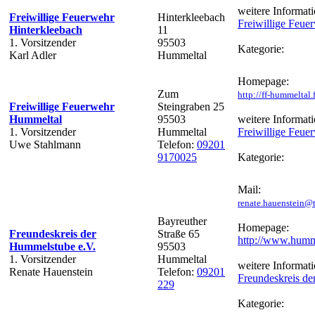
weitere Informati
Freiwillige Feuerwehr
Hinterkleebach
Freiwillige Feue
Hinterkleebach
11
1. Vorsitzender
95503
Kategorie:
Karl Adler
Hummeltal
Homepage:
Zum
http://ff-hummeltal
Freiwillige Feuerwehr
Steingraben 25
Hummeltal
95503
weitere Informati
1. Vorsitzender
Hummeltal
Freiwillige Feu
Uwe Stahlmann
Telefon:
09201
9170025
Kategorie:
Mail:
renate.hauenstein@t
Bayreuther
Homepage:
Freundeskreis der
Straße 65
http://www.humm
Hummelstube e.V.
95503
1. Vorsitzender
Hummeltal
weitere Informati
Renate Hauenstein
Telefon:
09201
Freundeskreis de
229
Kategorie: