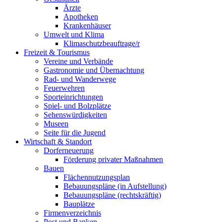
Ärzte
Apotheken
Krankenhäuser
Umwelt und Klima
Klimaschutzbeauftrage/r
Freizeit & Tourismus
Vereine und Verbände
Gastronomie und Übernachtung
Rad- und Wanderwege
Feuerwehren
Sporteinrichtungen
Spiel- und Bolzplätze
Sehenswürdigkeiten
Museen
Seite für die Jugend
Wirtschaft & Standort
Dorferneuerung
Förderung privater Maßnahmen
Bauen
Flächennutzungsplan
Bebauungspläne (in Aufstellung)
Bebauungspläne (rechtskräftig)
Bauplätze
Firmenverzeichnis
Post und Banken