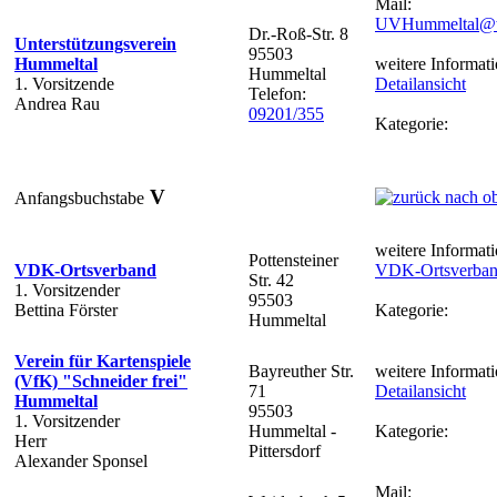
Mail:
UVHummeltal@
Dr.-Roß-Str. 8
Unterstützungsverein
95503
Hummeltal
weitere Informati
Hummeltal
1. Vorsitzende
Detailansicht
Telefon:
Andrea Rau
09201/355
Kategorie:
V
Anfangsbuchstabe
weitere Informati
Pottensteiner
VDK-Ortsverband
VDK-Ortsverba
Str. 42
1. Vorsitzender
95503
Bettina Förster
Kategorie:
Hummeltal
Verein für Kartenspiele
Bayreuther Str.
weitere Informati
(VfK) "Schneider frei"
71
Detailansicht
Hummeltal
95503
1. Vorsitzender
Hummeltal -
Kategorie:
Herr
Pittersdorf
Alexander Sponsel
Mail: