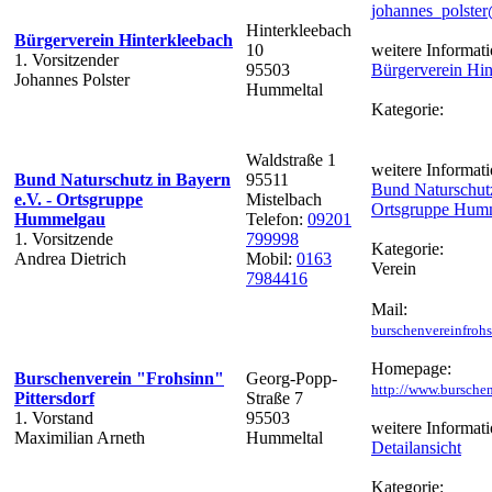
johannes_polste
Hinterkleebach
Bürgerverein Hinterkleebach
10
weitere Informati
1. Vorsitzender
95503
Bürgerverein Hin
Johannes Polster
Hummeltal
Kategorie:
Waldstraße 1
weitere Informati
Bund Naturschutz in Bayern
95511
Bund Naturschutz
e.V. - Ortsgruppe
Mistelbach
Ortsgruppe Hum
Hummelgau
Telefon:
09201
1. Vorsitzende
799998
Kategorie:
Andrea Dietrich
Mobil:
0163
Verein
7984416
Mail:
burschenvereinfro
Homepage:
Burschenverein "Frohsinn"
Georg-Popp-
http://www.burschen
Pittersdorf
Straße 7
1. Vorstand
95503
weitere Informati
Maximilian Arneth
Hummeltal
Detailansicht
Kategorie: