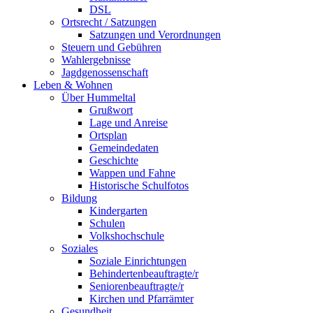
DSL
Ortsrecht / Satzungen
Satzungen und Verordnungen
Steuern und Gebühren
Wahlergebnisse
Jagdgenossenschaft
Leben & Wohnen
Über Hummeltal
Grußwort
Lage und Anreise
Ortsplan
Gemeindedaten
Geschichte
Wappen und Fahne
Historische Schulfotos
Bildung
Kindergarten
Schulen
Volkshochschule
Soziales
Soziale Einrichtungen
Behindertenbeauftragte/r
Seniorenbeauftragte/r
Kirchen und Pfarrämter
Gesundheit