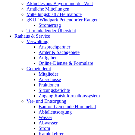
Aktuelles aus Bayern und der Welt
Amtliche Mitteilungen
Mitteilungsblatt / Heimatbote
gKU "Windpark Pettendorfer Rangen"
Stromertrag
Terminkalender Übersicht
Rathaus & Service
Verwaltung
Ansprechpartner
Ämter & Sachgebiete
Aufgaben
Online-Dienste & Formulare
Gemeinderat
Mitglieder
Ausschüsse
Fraktionen
Sitzungsberichte
Zugang Ratsinformationssystem
Ver- und Entsorgung
Bauhof Gemeinde Hummeltal
Abfallentsorgung
Wasser
Abwasser
Strom
Kaminkehrer