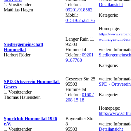
1. Vorsitzender
Telefon:
Detailansicht
Matthias Hagen
09201/918562
Mobil:
Kategorie:
0151/62522176
Homepage:
https://www.verban
Langer Rain 11
wohneigentum.de/h
Siedlergemeinschaft
95503
Hummeltal
Hummeltal
weitere Informati
Herbert Röder
Telefon:
09201
Siedlergemeinsch
9187788
Kategorie:
Geseeser Str. 25
weitere Informati
SPD-Ortsverein Hummeltal-
95503
SPD - Ortsverei
Gesees
Hummeltal
1. Vorsitzender
Telefon:
0160 /
Kategorie:
Thomas Hauenstein
208 15 18
Homepage:
http://www.sc-hu
Sportclub Hummeltal 1926
Bayreuther Str.
e.V.
8
weitere Informati
1. Vorsitzender
95503
Detailansicht