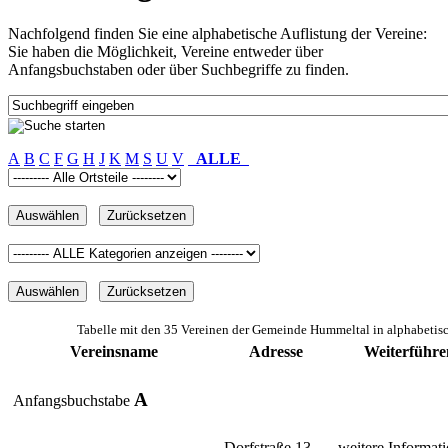
Nachfolgend finden Sie eine alphabetische Auflistung der Vereine:
Sie haben die Möglichkeit, Vereine entweder über
Anfangsbuchstaben oder über Suchbegriffe zu finden.
A
B
C
F
G
H
J
K
M
S
U
V
ALLE
Tabelle mit den 35 Vereinen der Gemeinde Hummeltal in alphabetis
Vereinsname
Adresse
Weiterführe
A
Anfangsbuchstabe
Dorfstraße 13
weitere Informati