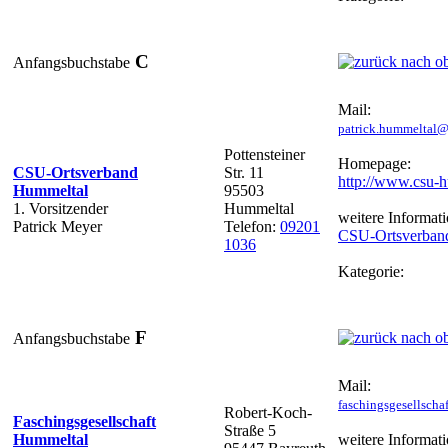
C
Anfangsbuchstabe
Mail:
patrick.hummeltal
Pottensteiner
Homepage:
CSU-Ortsverband
Str. 11
http://www.csu-
Hummeltal
95503
1. Vorsitzender
Hummeltal
weitere Informati
Patrick Meyer
Telefon:
09201
CSU-Ortsverban
1036
Kategorie:
F
Anfangsbuchstabe
Mail:
faschingsgesellsch
Robert-Koch-
Faschingsgesellschaft
Straße 5
Hummeltal
weitere Informati