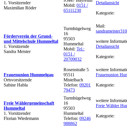
95447 Bayreuth
1. Vorsitzender
Detailansicht
Mobil:
0151 /
Maximilian Röder
65111230
Kategorie:
Mail:
Turmhügelweg
sandrameister31
16
Förderverein der Grund-
95503
und Mittelschule Hummeltal
weitere Informati
Hummeltal
1. Vorsitzende
Detailansicht
Mobil:
Tel.:
Sandra Meister
0151 /
Kategorie:
20709032
Rosenstraße 5
weitere Informati
Frauenunion Hummelgau
95511
Frauenunion Hu
Ortsvorsitzende
Mistelbach
Sabine Habla
Telefon:
09201
Kategorie:
79473
Turmhügelweg
weitere Informati
Freie Wählergemeinschaft
16
Freie Wähler Hu
Hummeltal
95503
1. Vorsitzender
Hummeltal
Kategorie:
Florian Wiedemann
Telefon:
09246
988862