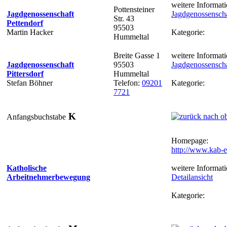
weitere Informati
Pottensteiner
Jagdgenossenschaft
Jagdgenossenscha
Str. 43
Pettendorf
95503
Martin Hacker
Kategorie:
Hummeltal
Breite Gasse 1
weitere Informati
Jagdgenossenschaft
95503
Jagdgenossenschaf
Pittersdorf
Hummeltal
Stefan Böhner
Telefon:
09201
Kategorie:
7721
K
Anfangsbuchstabe
Homepage:
http://www.kab-e
Katholische
weitere Informati
Arbeitnehmerbewegung
Detailansicht
Kategorie: