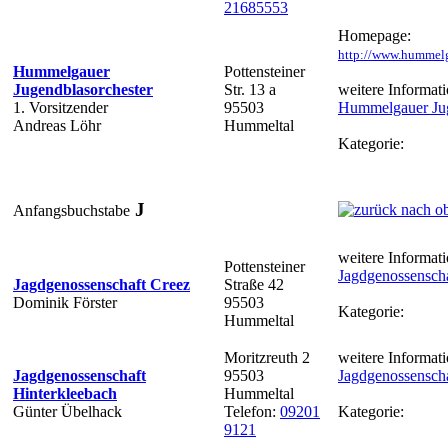
21685553
Homepage:
http://www.hummelg
Hummelgauer
Pottensteiner
Jugendblasorchester
Str. 13 a
weitere Informati
1. Vorsitzender
95503
Hummelgauer Jug
Andreas Löhr
Hummeltal
Kategorie:
J
Anfangsbuchstabe
weitere Informati
Pottensteiner
Jagdgenossenscha
Jagdgenossenschaft Creez
Straße 42
Dominik Förster
95503
Kategorie:
Hummeltal
Moritzreuth 2
weitere Informati
Jagdgenossenschaft
95503
Jagdgenossenscha
Hinterkleebach
Hummeltal
Günter Übelhack
Telefon:
09201
Kategorie:
9121