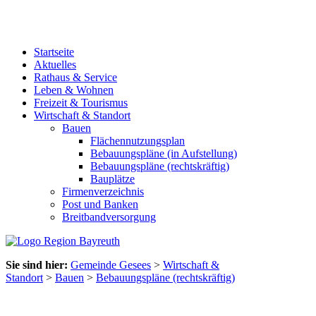
Startseite
Aktuelles
Rathaus & Service
Leben & Wohnen
Freizeit & Tourismus
Wirtschaft & Standort
Bauen
Flächennutzungsplan
Bebauungspläne (in Aufstellung)
Bebauungspläne (rechtskräftig)
Bauplätze
Firmenverzeichnis
Post und Banken
Breitbandversorgung
Sie sind hier:
Gemeinde Gesees
>
Wirtschaft &
Standort
>
Bauen
>
Bebauungspläne (rechtskräftig)