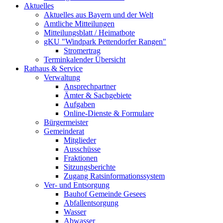
Aktuelles
Aktuelles aus Bayern und der Welt
Amtliche Mitteilungen
Mitteilungsblatt / Heimatbote
gKU "Windpark Pettendorfer Rangen"
Stromertrag
Terminkalender Übersicht
Rathaus & Service
Verwaltung
Ansprechpartner
Ämter & Sachgebiete
Aufgaben
Online-Dienste & Formulare
Bürgermeister
Gemeinderat
Mitglieder
Ausschüsse
Fraktionen
Sitzungsberichte
Zugang Ratsinformationssystem
Ver- und Entsorgung
Bauhof Gemeinde Gesees
Abfallentsorgung
Wasser
Abwasser