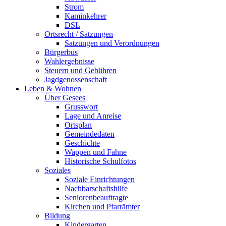
Strom
Kaminkehrer
DSL
Ortsrecht / Satzungen
Satzungen und Verordnungen
Bürgerbus
Wahlergebnisse
Steuern und Gebühren
Jagdgenossenschaft
Leben & Wohnen
Über Gesees
Grusswort
Lage und Anreise
Ortsplan
Gemeindedaten
Geschichte
Wappen und Fahne
Historische Schulfotos
Soziales
Soziale Einrichtungen
Nachbarschaftshilfe
Seniorenbeauftragte
Kirchen und Pfarrämter
Bildung
Kindergarten