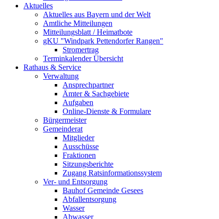
Aktuelles
Aktuelles aus Bayern und der Welt
Amtliche Mitteilungen
Mitteilungsblatt / Heimatbote
gKU "Windpark Pettendorfer Rangen"
Stromertrag
Terminkalender Übersicht
Rathaus & Service
Verwaltung
Ansprechpartner
Ämter & Sachgebiete
Aufgaben
Online-Dienste & Formulare
Bürgermeister
Gemeinderat
Mitglieder
Ausschüsse
Fraktionen
Sitzungsberichte
Zugang Ratsinformationssystem
Ver- und Entsorgung
Bauhof Gemeinde Gesees
Abfallentsorgung
Wasser
Abwasser