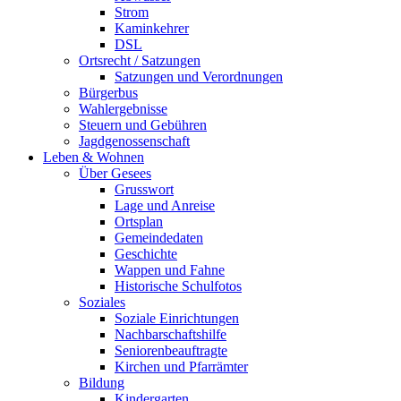
Strom
Kaminkehrer
DSL
Ortsrecht / Satzungen
Satzungen und Verordnungen
Bürgerbus
Wahlergebnisse
Steuern und Gebühren
Jagdgenossenschaft
Leben & Wohnen
Über Gesees
Grusswort
Lage und Anreise
Ortsplan
Gemeindedaten
Geschichte
Wappen und Fahne
Historische Schulfotos
Soziales
Soziale Einrichtungen
Nachbarschaftshilfe
Seniorenbeauftragte
Kirchen und Pfarrämter
Bildung
Kindergarten