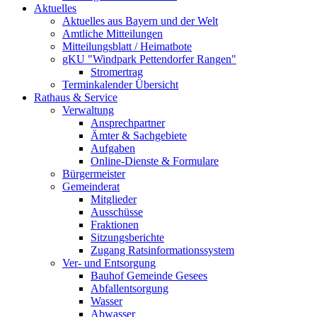
Aktuelles
Aktuelles aus Bayern und der Welt
Amtliche Mitteilungen
Mitteilungsblatt / Heimatbote
gKU "Windpark Pettendorfer Rangen"
Stromertrag
Terminkalender Übersicht
Rathaus & Service
Verwaltung
Ansprechpartner
Ämter & Sachgebiete
Aufgaben
Online-Dienste & Formulare
Bürgermeister
Gemeinderat
Mitglieder
Ausschüsse
Fraktionen
Sitzungsberichte
Zugang Ratsinformationssystem
Ver- und Entsorgung
Bauhof Gemeinde Gesees
Abfallentsorgung
Wasser
Abwasser