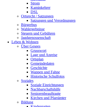
Strom
Kaminkehrer
DSL
Ortsrecht / Satzungen
Satzungen und Verordnungen
Bürgerbus
Wahlergebnisse
Steuern und Gebühren
Jagdgenossenschaft
Leben & Wohnen
Über Gesees
Grusswort
Lage und Anreise
Ortsplan
Gemeindedaten
Geschichte
Wappen und Fahne
Historische Schulfotos
Soziales
Soziale Einrichtungen
Nachbarschaftshilfe
Seniorenbeauftragte
Kirchen und Pfarrämter
Bildung
Kindergarten