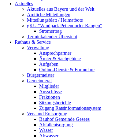
Aktuelles
Aktuelles aus Bayern und der Welt
Amtliche Mitteilungen
Mitteilungsblatt / Heimatbote
gKU "Windpark Pettendorfer Rangen"
Stromertrag
Terminkalender Übersicht
Rathaus & Service
Verwaltung
Ansprechpartner
Ämter & Sachgebiete
Aufgaben
Online-Dienste & Formulare
Bürgermeister
Gemeinderat
Mitglieder
Ausschüsse
Fraktionen
Sitzungsberichte
Zugang Ratsinformationssystem
Ver- und Entsorgung
Bauhof Gemeinde Gesees
Abfallentsorgung
Wasser
Abwasser