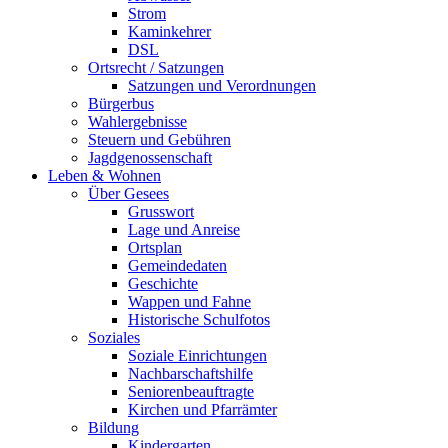
Strom
Kaminkehrer
DSL
Ortsrecht / Satzungen
Satzungen und Verordnungen
Bürgerbus
Wahlergebnisse
Steuern und Gebühren
Jagdgenossenschaft
Leben & Wohnen
Über Gesees
Grusswort
Lage und Anreise
Ortsplan
Gemeindedaten
Geschichte
Wappen und Fahne
Historische Schulfotos
Soziales
Soziale Einrichtungen
Nachbarschaftshilfe
Seniorenbeauftragte
Kirchen und Pfarrämter
Bildung
Kindergarten