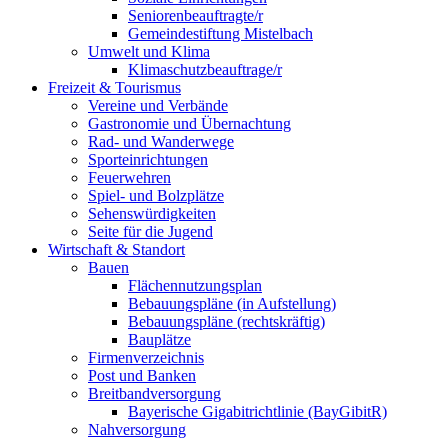
Seniorenbeauftragte/r
Gemeindestiftung Mistelbach
Umwelt und Klima
Klimaschutzbeauftrage/r
Freizeit & Tourismus
Vereine und Verbände
Gastronomie und Übernachtung
Rad- und Wanderwege
Sporteinrichtungen
Feuerwehren
Spiel- und Bolzplätze
Sehenswürdigkeiten
Seite für die Jugend
Wirtschaft & Standort
Bauen
Flächennutzungsplan
Bebauungspläne (in Aufstellung)
Bebauungspläne (rechtskräftig)
Bauplätze
Firmenverzeichnis
Post und Banken
Breitbandversorgung
Bayerische Gigabitrichtlinie (BayGibitR)
Nahversorgung