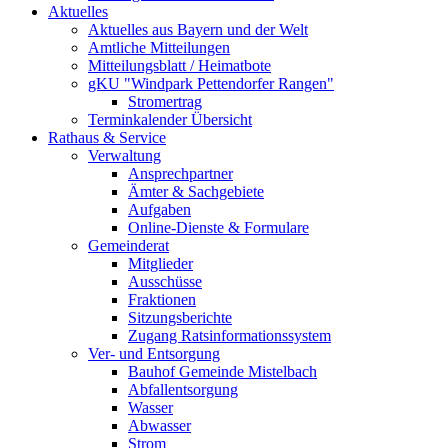
Aktuelles
Aktuelles aus Bayern und der Welt
Amtliche Mitteilungen
Mitteilungsblatt / Heimatbote
gKU "Windpark Pettendorfer Rangen"
Stromertrag
Terminkalender Übersicht
Rathaus & Service
Verwaltung
Ansprechpartner
Ämter & Sachgebiete
Aufgaben
Online-Dienste & Formulare
Gemeinderat
Mitglieder
Ausschüsse
Fraktionen
Sitzungsberichte
Zugang Ratsinformationssystem
Ver- und Entsorgung
Bauhof Gemeinde Mistelbach
Abfallentsorgung
Wasser
Abwasser
Strom