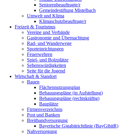
Seniorenbeauftragte/r
Gemeindestiftung Mistelbach
Umwelt und Klima
Klimaschutzbeauftrage/r
Freizeit & Tourismus
Vereine und Verbände
Gastronomie und Übernachtung
Rad- und Wanderwege
Sporteinrichtungen
Feuerwehren
Spiel- und Bolzplätze
Sehenswürdigkeiten
Seite für die Jugend
Wirtschaft & Standort
Bauen
Flächennutzungsplan
Bebauungspläne (in Aufstellung)
Bebauungspläne (rechtskräftig)
Bauplätze
Firmenverzeichnis
Post und Banken
Breitbandversorgung
Bayerische Gigabitrichtlinie (BayGibitR)
Nahversorgung