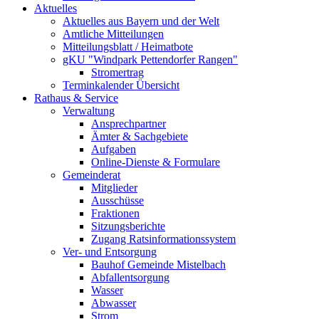
Aktuelles
Aktuelles aus Bayern und der Welt
Amtliche Mitteilungen
Mitteilungsblatt / Heimatbote
gKU "Windpark Pettendorfer Rangen"
Stromertrag
Terminkalender Übersicht
Rathaus & Service
Verwaltung
Ansprechpartner
Ämter & Sachgebiete
Aufgaben
Online-Dienste & Formulare
Gemeinderat
Mitglieder
Ausschüsse
Fraktionen
Sitzungsberichte
Zugang Ratsinformationssystem
Ver- und Entsorgung
Bauhof Gemeinde Mistelbach
Abfallentsorgung
Wasser
Abwasser
Strom