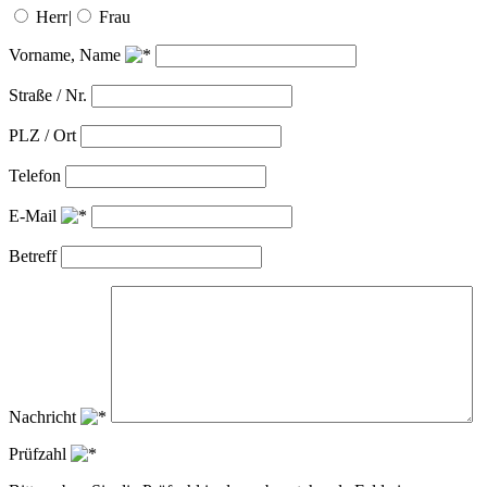
Herr
|
Frau
Vorname, Name
Straße / Nr.
PLZ / Ort
Telefon
E-Mail
Betreff
Nachricht
Prüfzahl