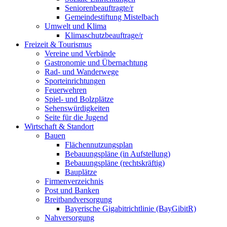
Seniorenbeauftragte/r
Gemeindestiftung Mistelbach
Umwelt und Klima
Klimaschutzbeauftrage/r
Freizeit & Tourismus
Vereine und Verbände
Gastronomie und Übernachtung
Rad- und Wanderwege
Sporteinrichtungen
Feuerwehren
Spiel- und Bolzplätze
Sehenswürdigkeiten
Seite für die Jugend
Wirtschaft & Standort
Bauen
Flächennutzungsplan
Bebauungspläne (in Aufstellung)
Bebauungspläne (rechtskräftig)
Bauplätze
Firmenverzeichnis
Post und Banken
Breitbandversorgung
Bayerische Gigabitrichtlinie (BayGibitR)
Nahversorgung