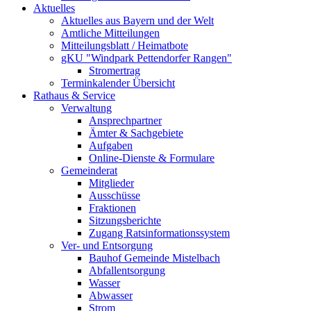
Aktuelles
Aktuelles aus Bayern und der Welt
Amtliche Mitteilungen
Mitteilungsblatt / Heimatbote
gKU "Windpark Pettendorfer Rangen"
Stromertrag
Terminkalender Übersicht
Rathaus & Service
Verwaltung
Ansprechpartner
Ämter & Sachgebiete
Aufgaben
Online-Dienste & Formulare
Gemeinderat
Mitglieder
Ausschüsse
Fraktionen
Sitzungsberichte
Zugang Ratsinformationssystem
Ver- und Entsorgung
Bauhof Gemeinde Mistelbach
Abfallentsorgung
Wasser
Abwasser
Strom