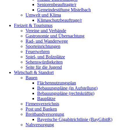
Seniorenbeauftragte/r
Gemeindestiftung Mistelbach
Umwelt und Klima
Klimaschutzbeauftrage/r
Freizeit & Tourismus
Vereine und Verbände
Gastronomie und Übernachtung
Rad- und Wanderwege
Sporteinrichtungen
Feuerwehren
Spiel- und Bolzplätze
Sehenswürdigkeiten
Seite für die Jugend
Wirtschaft & Standort
Bauen
Flächennutzungsplan
Bebauungspläne (in Aufstellung)
Bebauungspläne (rechtskräftig)
Bauplätze
Firmenverzeichnis
Post und Banken
Breitbandversorgung
Bayerische Gigabitrichtlinie (BayGibitR)
Nahversorgung