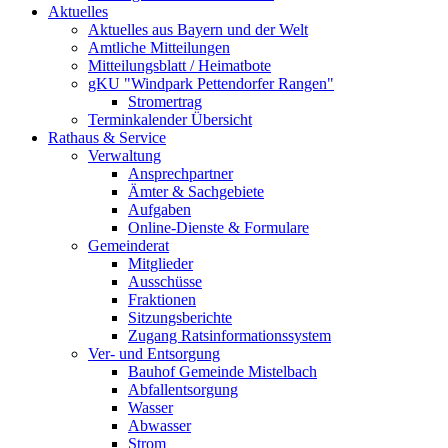
Aktuelles
Aktuelles aus Bayern und der Welt
Amtliche Mitteilungen
Mitteilungsblatt / Heimatbote
gKU "Windpark Pettendorfer Rangen"
Stromertrag
Terminkalender Übersicht
Rathaus & Service
Verwaltung
Ansprechpartner
Ämter & Sachgebiete
Aufgaben
Online-Dienste & Formulare
Gemeinderat
Mitglieder
Ausschüsse
Fraktionen
Sitzungsberichte
Zugang Ratsinformationssystem
Ver- und Entsorgung
Bauhof Gemeinde Mistelbach
Abfallentsorgung
Wasser
Abwasser
Strom