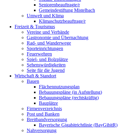
Seniorenbeauftragte/r
Gemeindestiftung Mistelbach
Umwelt und Klima
Klimaschutzbeauftrage/r
Freizeit & Tourismus
Vereine und Verbände
Gastronomie und Übernachtung
Rad- und Wanderwege
Sporteinrichtungen
Feuerwehren
Spiel- und Bolzplätze
Sehenswürdigkeiten
Seite für die Jugend
Wirtschaft & Standort
Bauen
Flächennutzungsplan
Bebauungspläne (in Aufstellung)
Bebauungspläne (rechtskräftig)
Bauplätze
Firmenverzeichnis
Post und Banken
Breitbandversorgung
Bayerische Gigabitrichtlinie (BayGibitR)
Nahversorgung