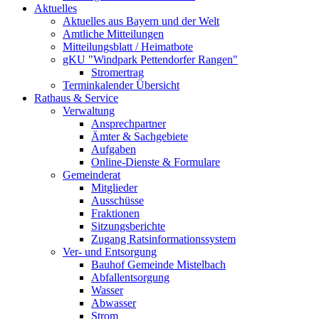
Aktuelles
Aktuelles aus Bayern und der Welt
Amtliche Mitteilungen
Mitteilungsblatt / Heimatbote
gKU "Windpark Pettendorfer Rangen"
Stromertrag
Terminkalender Übersicht
Rathaus & Service
Verwaltung
Ansprechpartner
Ämter & Sachgebiete
Aufgaben
Online-Dienste & Formulare
Gemeinderat
Mitglieder
Ausschüsse
Fraktionen
Sitzungsberichte
Zugang Ratsinformationssystem
Ver- und Entsorgung
Bauhof Gemeinde Mistelbach
Abfallentsorgung
Wasser
Abwasser
Strom