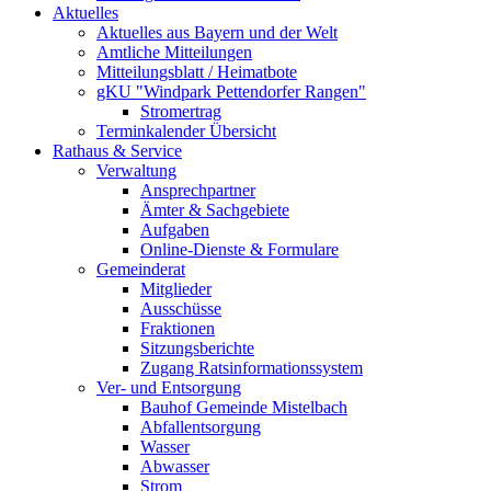
Aktuelles
Aktuelles aus Bayern und der Welt
Amtliche Mitteilungen
Mitteilungsblatt / Heimatbote
gKU "Windpark Pettendorfer Rangen"
Stromertrag
Terminkalender Übersicht
Rathaus & Service
Verwaltung
Ansprechpartner
Ämter & Sachgebiete
Aufgaben
Online-Dienste & Formulare
Gemeinderat
Mitglieder
Ausschüsse
Fraktionen
Sitzungsberichte
Zugang Ratsinformationssystem
Ver- und Entsorgung
Bauhof Gemeinde Mistelbach
Abfallentsorgung
Wasser
Abwasser
Strom