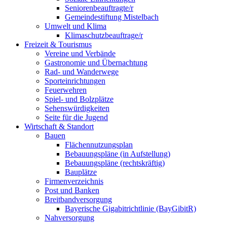
Seniorenbeauftragte/r
Gemeindestiftung Mistelbach
Umwelt und Klima
Klimaschutzbeauftrage/r
Freizeit & Tourismus
Vereine und Verbände
Gastronomie und Übernachtung
Rad- und Wanderwege
Sporteinrichtungen
Feuerwehren
Spiel- und Bolzplätze
Sehenswürdigkeiten
Seite für die Jugend
Wirtschaft & Standort
Bauen
Flächennutzungsplan
Bebauungspläne (in Aufstellung)
Bebauungspläne (rechtskräftig)
Bauplätze
Firmenverzeichnis
Post und Banken
Breitbandversorgung
Bayerische Gigabitrichtlinie (BayGibitR)
Nahversorgung