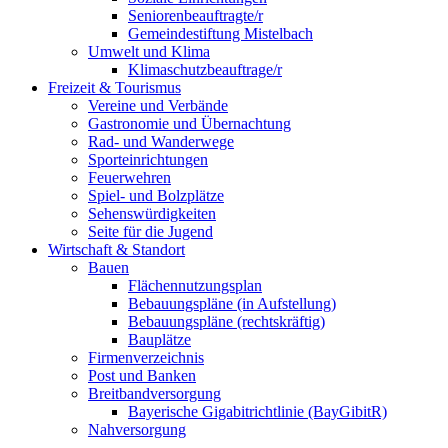
Seniorenbeauftragte/r
Gemeindestiftung Mistelbach
Umwelt und Klima
Klimaschutzbeauftrage/r
Freizeit & Tourismus
Vereine und Verbände
Gastronomie und Übernachtung
Rad- und Wanderwege
Sporteinrichtungen
Feuerwehren
Spiel- und Bolzplätze
Sehenswürdigkeiten
Seite für die Jugend
Wirtschaft & Standort
Bauen
Flächennutzungsplan
Bebauungspläne (in Aufstellung)
Bebauungspläne (rechtskräftig)
Bauplätze
Firmenverzeichnis
Post und Banken
Breitbandversorgung
Bayerische Gigabitrichtlinie (BayGibitR)
Nahversorgung