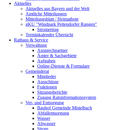
Aktuelles
Aktuelles aus Bayern und der Welt
Amtliche Mitteilungen
Mitteilungsblatt / Heimatbote
gKU "Windpark Pettendorfer Rangen"
Stromertrag
Terminkalender Übersicht
Rathaus & Service
Verwaltung
Ansprechpartner
Ämter & Sachgebiete
Aufgaben
Online-Dienste & Formulare
Gemeinderat
Mitglieder
Ausschüsse
Fraktionen
Sitzungsberichte
Zugang Ratsinformationssystem
Ver- und Entsorgung
Bauhof Gemeinde Mistelbach
Abfallentsorgung
Wasser
Abwasser
Strom