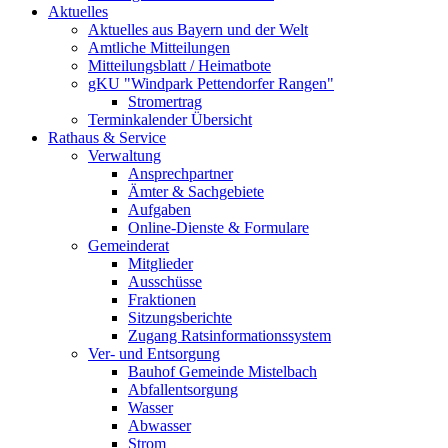
Aktuelles
Aktuelles aus Bayern und der Welt
Amtliche Mitteilungen
Mitteilungsblatt / Heimatbote
gKU "Windpark Pettendorfer Rangen"
Stromertrag
Terminkalender Übersicht
Rathaus & Service
Verwaltung
Ansprechpartner
Ämter & Sachgebiete
Aufgaben
Online-Dienste & Formulare
Gemeinderat
Mitglieder
Ausschüsse
Fraktionen
Sitzungsberichte
Zugang Ratsinformationssystem
Ver- und Entsorgung
Bauhof Gemeinde Mistelbach
Abfallentsorgung
Wasser
Abwasser
Strom