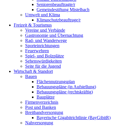
Seniorenbeauftragte/r
Gemeindestiftung Mistelbach
Umwelt und Klima
Klimaschutzbeauftrage/r
Freizeit & Tourismus
Vereine und Verbände
Gastronomie und Übernachtung
Rad- und Wanderwege
Sporteinrichtungen
Feuerwehren
Spiel- und Bolzplätze
Sehenswürdigkeiten
Seite für die Jugend
Wirtschaft & Standort
Bauen
Flächennutzungsplan
Bebauungspläne (in Aufstellung)
Bebauungspläne (rechtskräftig)
Bauplätze
Firmenverzeichnis
Post und Banken
Breitbandversorgung
Bayerische Gigabitrichtlinie (BayGibitR)
Nahversorgung