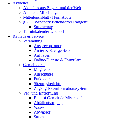
Aktuelles
Aktuelles aus Bayern und der Welt
Amtliche Mitteilungen
Mitteilungsblatt / Heimatbote
gKU "Windpark Pettendorfer Rangen"
Stromertrag
Terminkalender Übersicht
Rathaus & Service
Verwaltung
Ansprechpartner
Ämter & Sachgebiete
Aufgaben
Online-Dienste & Formulare
Gemeinderat
Mitglieder
Ausschüsse
Fraktionen
Sitzungsberichte
Zugang Ratsinformationssystem
Ver- und Entsorgung
Bauhof Gemeinde Mistelbach
Abfallentsorgung
Wasser
Abwasser
Strom