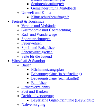
Seniorenbeauftragte/r
Gemeindestiftung Mistelbach
Umwelt und Klima
Klimaschutzbeauftrage/r
Freizeit & Tourismus
Vereine und Verbände
Gastronomie und Übernachtung
Rad- und Wanderwege
Sporteinrichtungen
Feuerwehren
Spiel- und Bolzplätze
Sehenswürdigkeiten
Seite für die Jugend
Wirtschaft & Standort
Bauen
Flächennutzungsplan
Bebauungspläne (in Aufstellung)
Bebauungspläne (rechtskräftig)
Bauplätze
Firmenverzeichnis
Post und Banken
Breitbandversorgung
Bayerische Gigabitrichtlinie (BayGibitR)
Nahversorgung